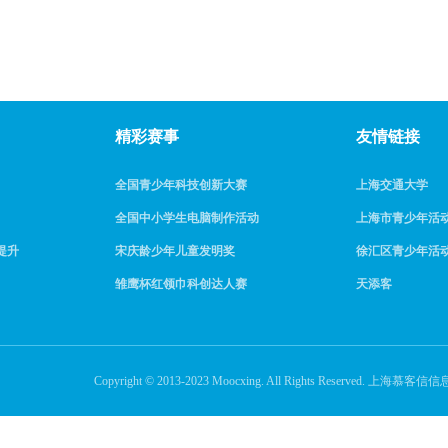
精彩赛事
友情链接
全国青少年科技创新大赛
上海交通大学
全国中小学生电脑制作活动
上海市青少年活
提升
宋庆龄少年儿童发明奖
徐汇区青少年活
雏鹰杯红领巾科创达人赛
天添客
Copyright © 2013-2023 Moocxing. All Rights Reserve