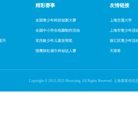
精彩赛事
友情链接
全国青少年科技创新大赛
上海交通大学
全国中小学生电脑制作活动
上海市青少年活
提升
宋庆龄少年儿童发明奖
徐汇区青少年活
雏鹰杯红领巾科创达人赛
天添客
Copyright © 2013-2023 Moocxing. All Rights Reserve