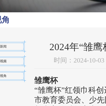
视角
2024年“
新闻
时间：2024-10
视频
视角
雏鹰杯
“雏鹰杯”红领巾科
市教育委员会、少先