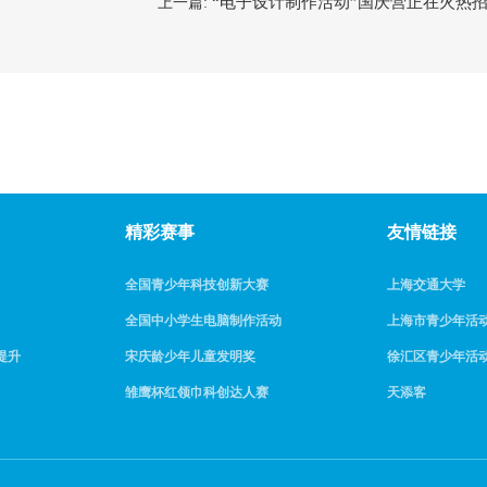
“电子设计制作活动”国庆营正在火热
上一篇:
精彩赛事
友情链接
全国青少年科技创新大赛
上海交通大学
全国中小学生电脑制作活动
上海市青少年活
提升
宋庆龄少年儿童发明奖
徐汇区青少年活
雏鹰杯红领巾科创达人赛
天添客