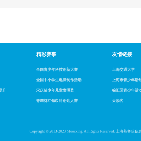
精彩赛事
友情链接
全国青少年科技创新大赛
上海交通大学
全国中小学生电脑制作活动
上海市青少年活
提升
宋庆龄少年儿童发明奖
徐汇区青少年活
雏鹰杯红领巾科创达人赛
天添客
Copyright © 2013-2023 Moocxing. All Rights Reserve