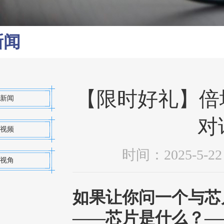
新闻
【限时好礼】倍塔
新闻
对
视频
时间：2025-5
视角
如果让你问一个与芯
——芯片是什么？
—