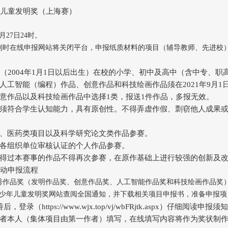
年儿童发明奖（上海赛）
27日24时。
到时在线申报网站将关闭平台，申报纸质材料的项目（辅导教师、先进校）
下（2004年1月1日以后出生）在校的小学、初中及高中（含中专、职
人工智能（编程）作品、创意作品和科技绘画作品须在2021年9月
意作品以及科技绘画作品中选择1类，报送1件作品，多报无效。
须符合学生认知能力，具有原创性。不得弄虚作假、剽窃他人成果
、医药类项目以及科学研究论文类作品参赛。
各组织单位审核认证的个人作品参赛。
得过本赛事的作品不得再次参赛，在原作基础上进行较强的创新及
活动申报流程
秀作品奖（发明作品奖、创意作品奖、人工智能作品奖和科技绘画作品奖
龄少年儿童发明奖网站查阅全国通知，并下载相关项目申报书，准备申报
，登录（https://www.wjx.top/vj/wbFRjtk.aspx）
者本人（集体项目由第一作者）填写，在线填写内容将作为奖状制