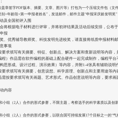
：
盖章签字PDF版本、摘要、文章、图片等）打包为一个压缩文件包（文件
类别+年龄段+第一申报者姓名”，发送邮件，邮件主题“申报宋庆龄发明
动及全国初评入围
会将根据电子材料进行评审，并将初评结果及活动后续安排，公布
申报
奖、优秀辅导教师奖、科技发明先进校奖，请直接将纸质申报材料
意事项
按要求填写有关摘要、特征、创新点、解决方案和查新说明等内容，并
编程）作品需在软件编程的基础上配合硬件一起完成制作，编程平台
构思形成、设计过程、演示效果）等内容，并附1-4张具有辅助说明
按要求填写有关摘要，创意设想、科学原理、创新点和主要用途等内容
品需按要求填写有关画题、艺术形式、作品创意说明等内容，要求画面尺
活动内容
人和小组（2人）合作的形式参赛，不限主题，考察选手的科学素质以及创
和小组（2人）合作的形式参赛，以联合国可持续发展17个目标之一的“