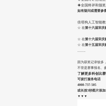
◈全国终评和颁奖
如有疑问或需要参
倍塔狗人工智能教
☆ 在
第十六届宋庆
☆ 在
第十六届宋庆
☆ 在
第十五届宋庆
…….
因为获奖记录较多
不管是赛事报名、
了解更多科创比赛
可拔打服务电话
4008-737-505
或长按3秒图片添
▼▼▼