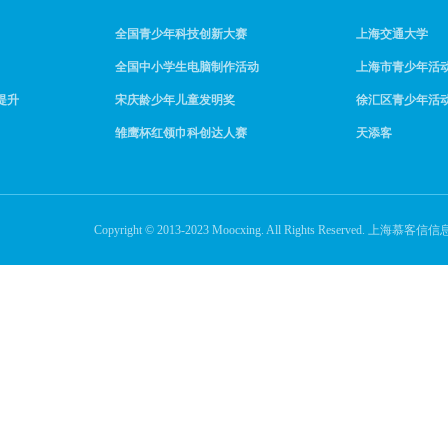
全国青少年科技创新大赛
上海交通大学
全国中小学生电脑制作活动
上海市青少年活
提升
宋庆龄少年儿童发明奖
徐汇区青少年活
雏鹰杯红领巾科创达人赛
天添客
Copyright © 2013-2023 Moocxing. All Rights Reserve