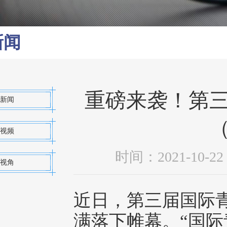
新闻
重磅来袭！第
新闻
（
视频
时间：2021-10
视角
近日，第三届国际青
满落下帷幕。“国际