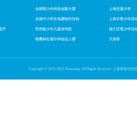
全国青少年科技创新大赛
上海交通大学
全国中小学生电脑制作活动
上海市青少年活
提升
宋庆龄少年儿童发明奖
徐汇区青少年活
雏鹰杯红领巾科创达人赛
天添客
Copyright © 2013-2023 Moocxing. All Rights Reserve