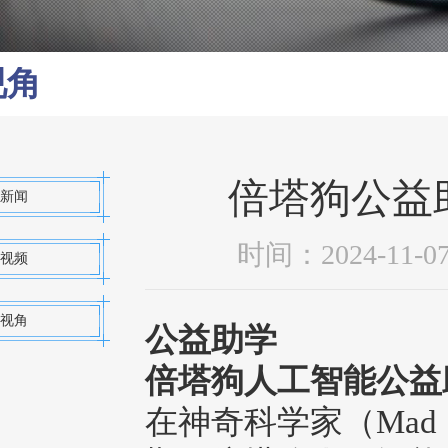
视角
倍塔狗公益助学
新闻
时间：2024-1
视频
视角
公益助学
倍塔狗人工智能公益
在神奇科学家（Mad 