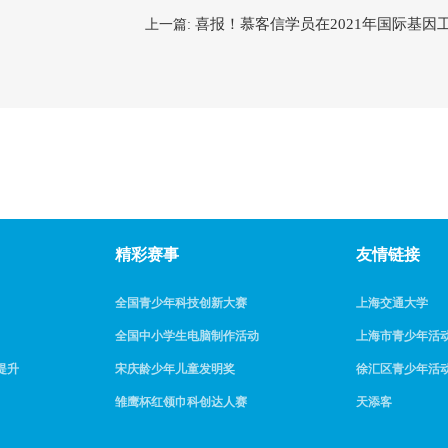
喜报！慕客信学员在2021年国际基因
上一篇:
精彩赛事
友情链接
全国青少年科技创新大赛
上海交通大学
全国中小学生电脑制作活动
上海市青少年活
提升
宋庆龄少年儿童发明奖
徐汇区青少年活
雏鹰杯红领巾科创达人赛
天添客