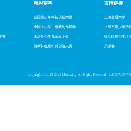
精彩赛事
友情链接
全国青少年科技创新大赛
上海交通大学
全国中小学生电脑制作活动
上海市青少年活
提升
宋庆龄少年儿童发明奖
徐汇区青少年活
雏鹰杯红领巾科创达人赛
天添客
Copyright © 2013-2023 Moocxing. All Rights Reserve