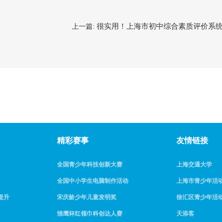
很实用！上海市初中综合素质评价系
上一篇:
精彩赛事
友情链接
全国青少年科技创新大赛
上海交通大学
全国中小学生电脑制作活动
上海市青少年活
提升
宋庆龄少年儿童发明奖
徐汇区青少年活
雏鹰杯红领巾科创达人赛
天添客