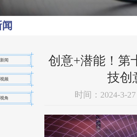
新闻
创意+潜能！第
新闻
技创
视频
时间：2024-3
视角