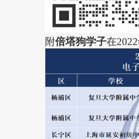
附
倍塔狗学子
在20