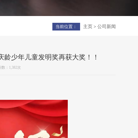
主页
公司新闻
当前位置：
>
庆龄少年儿童发明奖再获大奖！！
数：1,382次