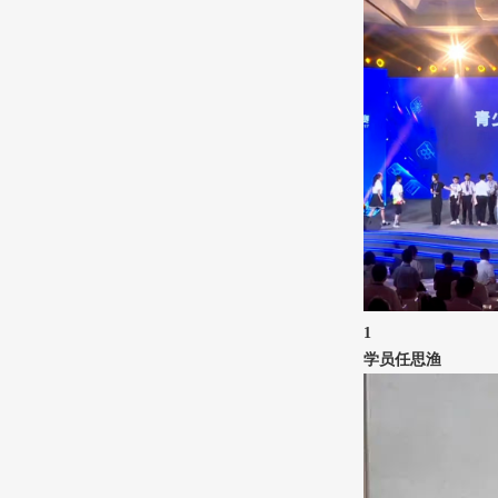
1
学员任思渔